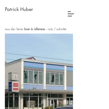
Patrick Huber
aus der Serie
love in idleness
-
cuts / schnitte