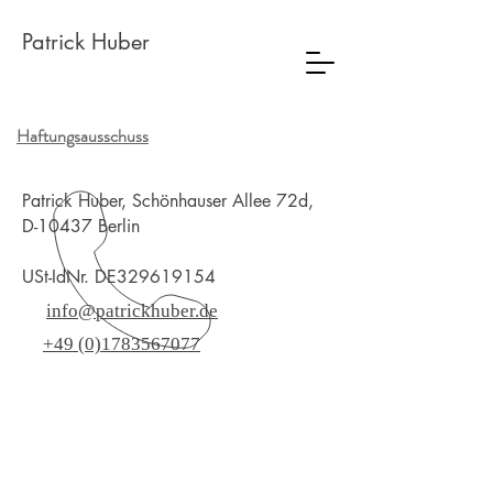
Patrick Huber
Haftungsausschuss
Patrick Huber, Schönhauser Allee 72d,
D-10437 Berlin
USt-IdNr. DE329619154
info@patrickhuber.de
+49 (0)1783567077